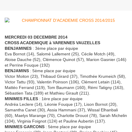
MERCREDI 03 DECEMBRE 2014
CROSS ACADEMIQUE à VARENNES VAUZELLES
BENJAMINES
: 3ème place par équipe
Eva Bornot (14), Salomé Lallement (25), Cécile Motch (49),
Aloise Dauche (52), Clémence Quinot (57), Marion Gasnier (146)
et Perrine Fouque (192)
BENJAMINS
: 5ème place par équipe
Victor Moiton (23), Thibaud Girard (37), Timothée Krumeich (58),
Victor Tattu (93), Valentin Poinson (106), Clément Letain (114),
Mattéo Ferrand (119), Tom Baumann (160), Rémi Tatigny (163),
Sébastien Tata (189) et Mathieu Girault (211).
MINIMES FILLES
: 1ère place par équipe
Andréa Leclere (14), Léonie Fouque (17), Lison Bornot (20),
Samantha Canet (30), Assia Hammani (37), Wissal Elhanbali
(60), Maelys Marange (70), Charlotte Drouot (78), Sarah Michelin
(104), Virginia Foignot (124) et Pauline Aubertin (137).
MINIMES GARCONS
: 5ème place par équipe