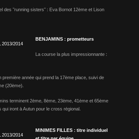
uel des "running sisters" : Eva Bornot 12ème et Lison
BENJAMINS : prometteurs
La course la plus impressionnante :
in première année qui prend la 17ème place, suivi de
rme (20ème).
jamins terminent 2ème, 8ème, 23ème, 41ème et 65ème
qui iront à Autun pour le cross régional.
MINIMES FILLES : titre individuel
et titre par équipe