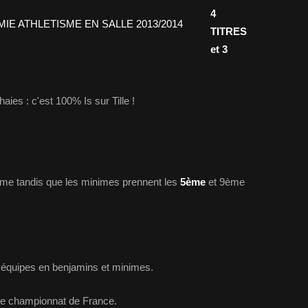
4
TITRES
et 3
aies : c'est 100% Is sur Tille !
me tandis que les minimes prennent les
5ème
et 9ème
 équipes en benjamins et minimes.
 le championnat de France.