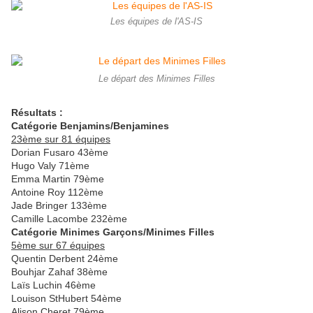
Les équipes de l'AS-IS
Le départ des Minimes Filles
Résultats :
Catégorie Benjamins/Benjamines
23ème sur 81 équipes
Dorian Fusaro 43ème
Hugo Valy 71ème
Emma Martin 79ème
Antoine Roy 112ème
Jade Bringer 133ème
Camille Lacombe 232ème
Catégorie Minimes Garçons/Minimes Filles
5ème sur 67 équipes
Quentin Derbent 24ème
Bouhjar Zahaf 38ème
Laïs Luchin 46ème
Louison StHubert 54ème
Alison Cheret 79ème