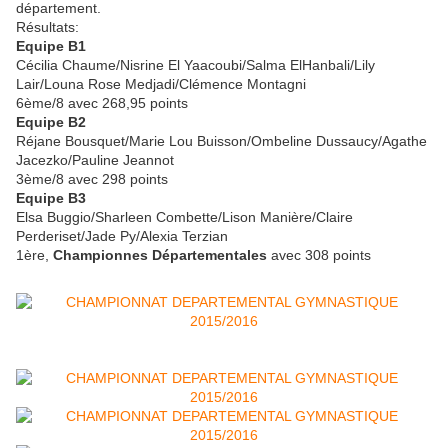
département.
Résultats:
Equipe B1
Cécilia Chaume/Nisrine El Yaacoubi/Salma ElHanbali/Lily
Lair/Louna Rose Medjadi/Clémence Montagni
6ème/8 avec 268,95 points
Equipe B2
Réjane Bousquet/Marie Lou Buisson/Ombeline Dussaucy/Agathe
Jacezko/Pauline Jeannot
3ème/8 avec 298 points
Equipe B3
Elsa Buggio/Sharleen Combette/Lison Manière/Claire
Perderiset/Jade Py/Alexia Terzian
1ère,
Championnes Départementales
avec 308 points