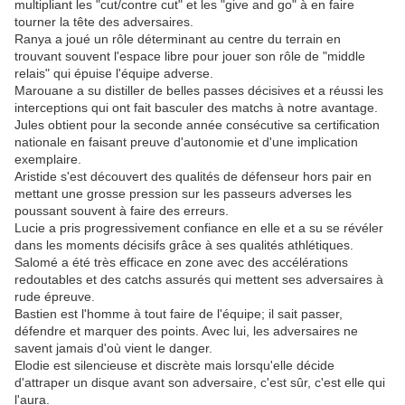
multipliant les "cut/contre cut" et les "give and go" à en faire
tourner la tête des adversaires.
Ranya a joué un rôle déterminant au centre du terrain en
trouvant souvent l'espace libre pour jouer son rôle de "middle
relais" qui épuise l'équipe adverse.
Marouane a su distiller de belles passes décisives et a réussi les
interceptions qui ont fait basculer des matchs à notre avantage.
Jules obtient pour la seconde année consécutive sa certification
nationale en faisant preuve d'autonomie et d'une implication
exemplaire.
Aristide s'est découvert des qualités de défenseur hors pair en
mettant une grosse pression sur les passeurs adverses les
poussant souvent à faire des erreurs.
Lucie a pris progressivement confiance en elle et a su se révéler
dans les moments décisifs grâce à ses qualités athlétiques.
Salomé a été très efficace en zone avec des accélérations
redoutables et des catchs assurés qui mettent ses adversaires à
rude épreuve.
Bastien est l'homme à tout faire de l'équipe; il sait passer,
défendre et marquer des points. Avec lui, les adversaires ne
savent jamais d'où vient le danger.
Elodie est silencieuse et discrète mais lorsqu'elle décide
d'attraper un disque avant son adversaire, c'est sûr, c'est elle qui
l'aura.