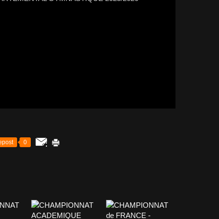
epost
0