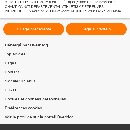
MERCREDI 15 AVRIL 2015 a eu lieu à Dijon (Stade Colette besson) le:
CHAMPIONNAT DEPARTEMENTAL ATHLETISME EPREUVES
INDIVIDUELLES Avec 74 PODIUMS dont 34 TITRES c'est l'AS-IS qui revient
avec la majorité des médailles ! BRAVO ! Cela est encourageant pour...
< Page précédente
Page suivante >
Hébergé par Overblog
Top articles
Pages
Contact
Signaler un abus
C.G.U.
Cookies et données personnelles
Préférences cookies
Voir le profil de sur le portail Overblog